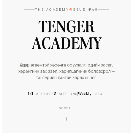
THE ACADEMY
ISSUE №48
T
E
N
G
E
R
A
C
A
D
E
M
Y
Өндөр өгөөжтэй хөрөнгө оруулалт, эдийн засаг,
хөрөнгийн зах зээл, харилцагчийн боловсрол —
тэнгэрийн дайтай харах өнцөг.
121
ARTICLES
5
SECTIONS
Weekly
ISSUE
SCROLL