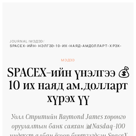
JOURNAL
/
МЭДЭЭ
/
SPACEX-ИЙН-ҮНЭЛГЭЭ-10-ИХ-НАЯД-АМДОЛЛАРТ-ХҮРЭХ-ҮҮ
МЭДЭЭ
SPACEX-ийн үнэлгээ 💰
10 их наяд ам.долларт
хүрэх үү
Уолл Стритийн Raymond James хөрөнгө
оруулалтын банк саяхан 📊Nasdaq-100