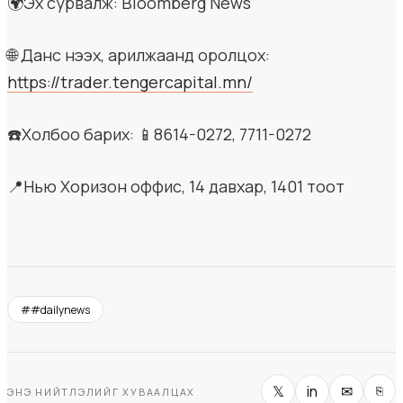
🌍Эх сурвалж: Bloomberg News
🌐 Данс нээх, арилжаанд оролцох:
https://trader.tengercapital.mn/
☎️Холбоо барих: 📱8614-0272, 7711-0272
📍Нью Хоризон оффис, 14 давхар, 1401 тоот
#
#dailynews
𝕏
in
✉
⎘
ЭНЭ НИЙТЛЭЛИЙГ ХУВААЛЦАХ