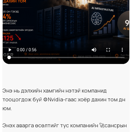
Энэ нь дэлхийн хамгийн үнэтэй компанид
тооцогдож буй ⚙️Nvidia-гаас хоёр дахин том дүн
юм.
Энэхүү аварга өсөлтийг тус компанийн 🚀сансрын