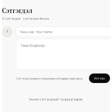
Сэтгэгдэл
0
сэтгэгдэл · сэтгэгдэл бичих
?
Илгээх
Сэтгэгдлүүд админ зөвшөөрсний дараа харагдана.
Эхний сэтгэгдлийг та үлдээгээрэй.