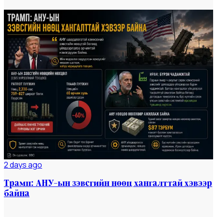
Мэдээ
#dailynews
2 days ago
Трамп: АНУ-ын зэвсгийн нөөц хангалттай хэвээр
байна