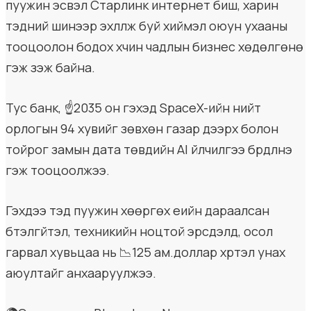
пуужин эсвэл Старлинк интернет биш, харин
тэдний шинээр эхлүүлж буй хиймэл оюун ухааны
тооцоолон бодох хүчин чадлын бизнес хөдөлгөнө
гэж үзэж байна.
Тус банк, ☝️2035 он гэхэд SpaceX-ийн нийт
орлогын 94 хувийг зөвхөн газар дээрх болон
тойрог замын дата төвүүдийн AI үйлчилгээ бүрдүүлнэ
гэж тооцоолжээ.
Гэхдээ тэд пуужин хөөргөх үеийн дараалсан
бүтэлгүйтэл, техникийн ноцтой эрсдэлүүд, осол
гарвал хувьцаа нь 📉125 ам.доллар хүртэл унах
аюултайг анхааруулжээ.