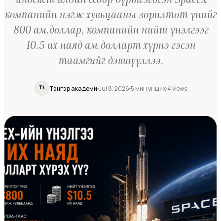
индекст албан ёсоор бүртгэгдсэн SpaceX
компанийн нэгж хувьцааны зорилтот үнийг
800 ам.доллар, компанийн нийт үнэлгээг
10.5 их наяд ам.долларт хүрнэ гэсэн
таамгийг дэвшүүллээ.
Тэнгэр академи
Jul 8, 2026
5
мин унших
4
views
ТА