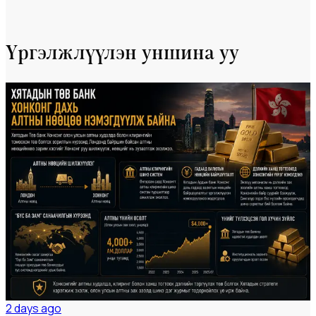
Үргэлжлүүлэн уншина уу
Мэдээ
#dailynews
2 days ago