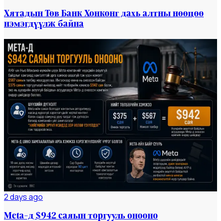
Хятадын Төв Банк Хонконг дахь алтны нөөцөө
нэмэгдүүлж байна
Мэдээ
#dailynews
2 days ago
Meta-д $942 саяын торгууль онооно