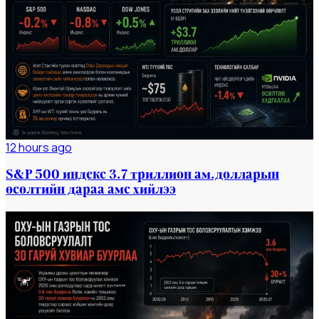
12 hours ago
S&P 500 индекс 3.7 триллион ам.долларын
өсөлтийн дараа амс хийлээ
Мэдээ
#dailynews