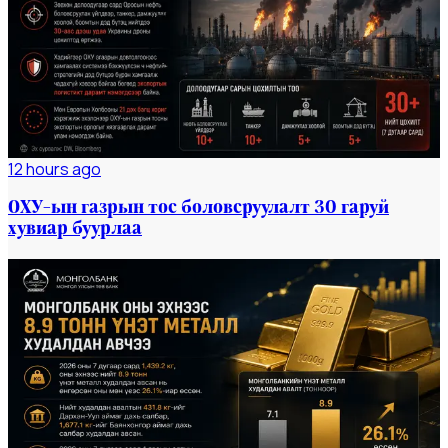
12 hours ago
ОХУ-ын газрын тос боловсруулалт 30 гаруй
хувиар буурлаа
Мэдээ
#dailynews