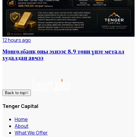
12 hours ago
Монголбанк оны эхнээс 8.9 тонн үнэт металл
худалдан авчээ
Back to top
Tenger Capital
Home
About
What We Offer