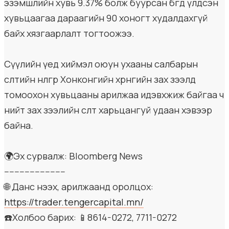
эзэмшлийн хувь 9.37% болж буурсан бөгөөд үлдсэн
хувьцаагаа дараагийн 90 хоногт худалдахгүй
байх хязгаарлалт тогтоожээ.
Сүүлийн үед хиймэл оюун ухааны салбарын
өсөлтийн нөлөөгөөр Хонконгийн хөрөнгийн зах зээлд
томоохон хувьцааны арилжаа идэвхжиж байгаа ч
нийт зах зээлийн өсөлт харьцангуй удаан хэвээр
байна.
🌍Эх сурвалж: Bloomberg News
------------------------
🌐 Данс нээх, арилжаанд оролцох:
https://trader.tengercapital.mn/
☎️Холбоо барих: 📱8614-0272, 7711-0272