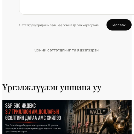
Илгээх
Сэтгэгдлүүд админ зөвшөөрсний дараа харагдана.
Эхний сэтгэгдлийг та үлдээгээрэй.
Үргэлжлүүлэн уншина уу
Мэдээ
#dailynews