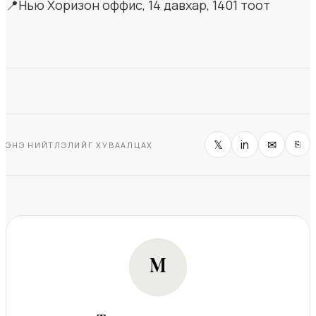
📍Нью Хоризон оффис, 14 давхар, 1401 тоот
𝕏
in
✉
⎘
ЭНЭ НИЙТЛЭЛИЙГ ХУВААЛЦАХ
M