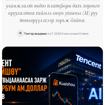
уламжлалт видео платформ дахь хөрөнгө
оруулалтаа хиймэл оюун ухааны (AI) руу
төвлөрүүлэхээр зорьж байна.
Тэнгэр академи
Jul 7, 2026
5
мин унших
3
views
M