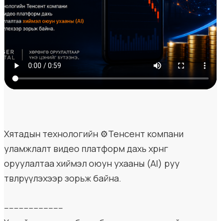
Хятадын технологийн ⚙️Тенсент компани
уламжлалт видео платформ дахь хөрөнгө
оруулалтаа хиймэл оюун ухааны (AI) руу
төвлөрүүлэхээр зорьж байна.
------------------------