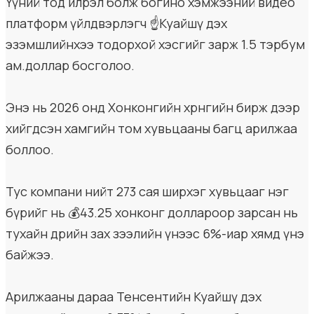
Үүний тод илрэл болж богино хэмжээний видео
платформ үйлдвэрлэгч ☝️Куайшөү дэх
эзэмшлийнхээ тодорхой хэсгийг зарж 1.5 тэрбум
ам.доллар босголоо.
Энэ нь 2026 онд Хонконгийн хөрөнгийн бирж дээр
хийгдсэн хамгийн том хувьцааны багц арилжаа
боллоо.
Тус компани нийт 273 сая ширхэг хувьцааг нэг
бүрийг нь 💰43.25 хонконг доллароор зарсан нь
тухайн өдрийн зах зээлийн үнээс 6%-иар хямд үнэ
байжээ.
Арилжааны дараа Тенсентийн Куайшөү дэх