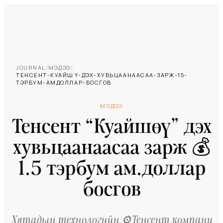
JOURNAL
/
МЭДЭЭ
/
ТЕНСЕНТ-КУАЙШӨҮ-ДЭХ-ХУВЬЦААНААСАА-ЗАРЖ-15-
ТЭРБУМ-АМДОЛЛАР-БОСГОВ
МЭДЭЭ
Тенсент “Куайшөү” дэх
хувьцаанаасаа зарж 💰
1.5 тэрбум ам.доллар
босгов
Хятадын технологийн ⚙️Тенсент компани