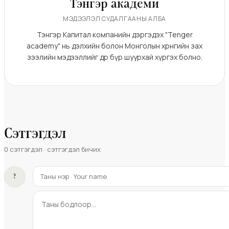
Тэнгэр академи
МЭДЭЭЛЭЛ СУДАЛГААНЫ АЛБА
Тэнгэр Капитал компанийн дэргэдэх "Tenger
academy" нь дэлхийн болон Монголын хөрөнгийн зах
зээлийн мэдээллийг өдөр бүр шуурхай хүргэх болно.
Сэтгэгдэл
0
сэтгэгдэл · сэтгэгдэл бичих
?