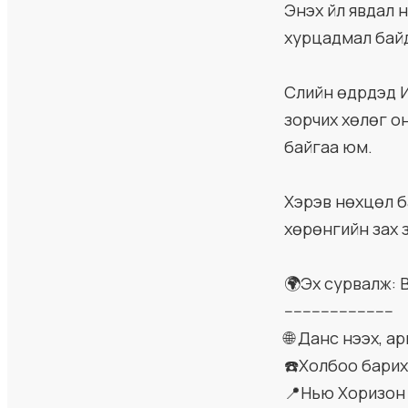
Энэхүү үйл явда
хурцадмал бай
Сүүлийн өдрүүд
зорчих хөлөг он
байгаа юм.
Хэрэв нөхцөл б
хөрөнгийн зах 
🌍Эх сурвалж: 
------------------------
🌐 Данс нээх, 
☎️Холбоо барих:
📍Нью Хоризон 