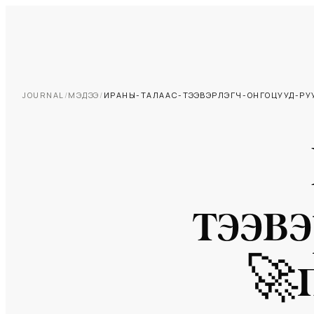
JOURNAL
/
МЭДЭЭ
/
ИРАНЫ-ТАЛААС-ТЭЭВЭРЛЭГЧ-ОНГОЦУУД-РУ
тээвэ
🚀