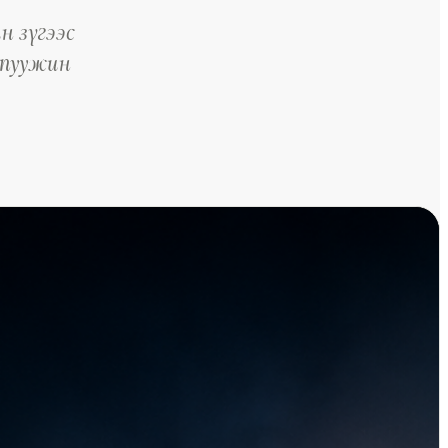
 зүгээс
 пуужин