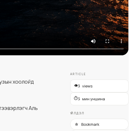
ARTICLE
узын хоолойд
👁
views
3
⏱
мин уншина
5
тээвэрлэгч Аль
ҮЙЛДЭЛ
☆
Bookmark