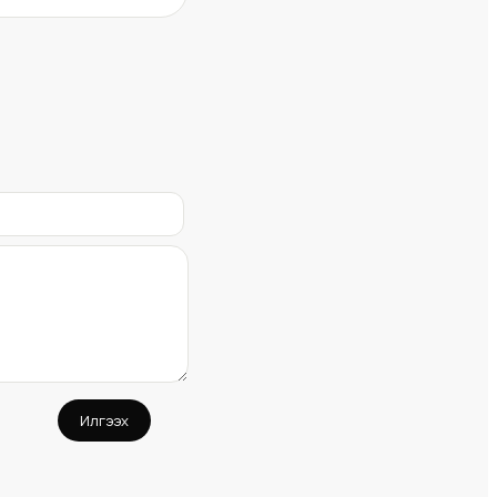
Илгээх