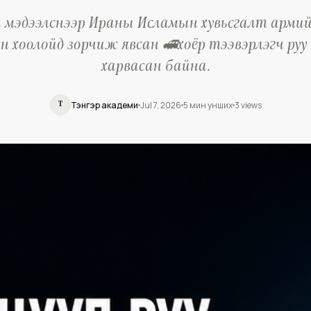
 мэдээлснээр Ираны Исламын хувьсгалт армийн
н хоолойд зорчиж явсан 🚅хоёр тээвэрлэгч руу
харвасан байна.
Тэнгэр академи
Jul 7, 2026
5
мин унших
3
views
Т