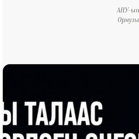
АНУ-ын
Ормузы