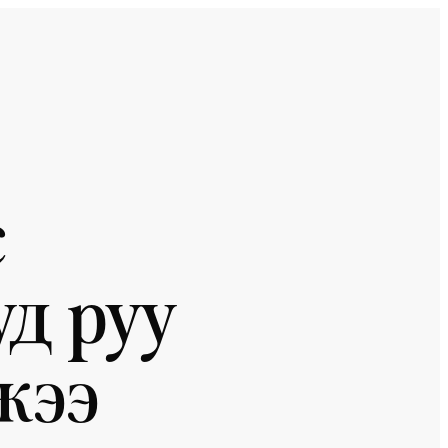
с
уд руу
жээ