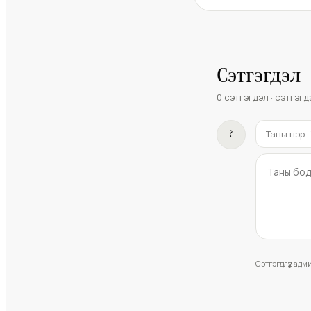
Сэтгэгдэл
0
сэтгэгдэл · сэтгэгд
?
Сэтгэгдлүүд ад