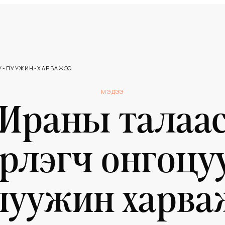
У-ПУУЖИН-ХАРВАЖЭЭ
МЭДЭЭ
Ираны талаа
рлэгч онгоцу
пуужин харва