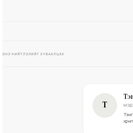
ЭНЭ НИЙТЛЭЛИЙГ ХУВААЛЦАХ
Тэ
Т
МЭД
Тэнг
хөрө