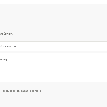
эл бичих
мин зөвшөөрсний дараа харагдана.