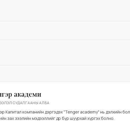
нгэр академи
ЭЭЛЭЛ СУДАЛГААНЫ АЛБА
эр Капитал компанийн дэргэдэх "Tenger academy" нь дэлхийн бо
нгийн зах зээлийн мэдээллийг өдөр бүр шуурхай хүргэх болно.