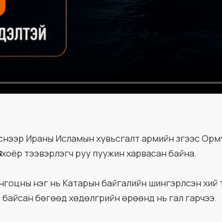
снээр Ираны Исламын хувьсгалт армийн зүгээс Орм
хоёр тээвэрлэгч руу пуужин харвасан байна.
нгоцны нэг нь Катарын байгалийн шингэрүүлсэн хий 
 байсан бөгөөд хөдөлгүүрийн өрөөнд нь гал гарчээ.