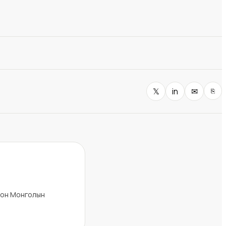
𝕏
in
✉
⎘
лон Монголын