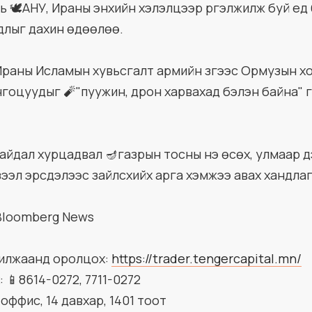
л нь 🕊️АНУ, Ираны энхийн хэлэлцээр үргэлжилж буй үе
длыг дахин өдөөлөө.
эд Ираны Исламын хувьсгалт армийн зүгээс Ормузын 
гоцуудыг 🧨"пуужин, дрон харвахад бэлэн байна" гэ
айдал хурцадвал 🪔газрын тосны үнэ өсөх, улмаар 
зээл эрсдэлээс зайлсхийх арга хэмжээ авах хандла
Bloomberg News
арилжаанд оролцох:
https://trader.tengercapital.mn/
 📱8614-0272, 7711-0272
оффис, 14 давхар, 1401 тоот