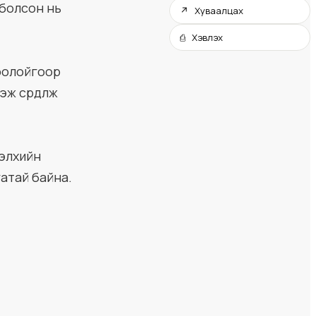
д болсон нь
↗ Хуваалцах
⎙ Хэвлэх
хоолойгоор
ж сүрдүүлж
дэлхийн
гатай байна.