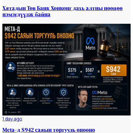
Хятадын Төв Банк Хонконг дахь алтны нөөцөө
нэмэгдүүлж байна
Мэдээ
#dailynews
1 day ago
Meta-д $942 саяын торгууль онооно