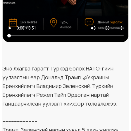
Энэ лхагва гарагт Туркэд болох НАТО-гийн
уулзалтын үеэр Дональд Трамп 🤝Украины
Ерөнхийлөгч Владимир Зеленский, Туркийн
Ерөнхийлөгч Режеп Тайп Эрдоган нартай
ганцаарчилсан уулзалт хийхээр төлөвлөжээ.
------------------------
Трамп, Зеленский нарын хувьд 5 дахь жилдээ