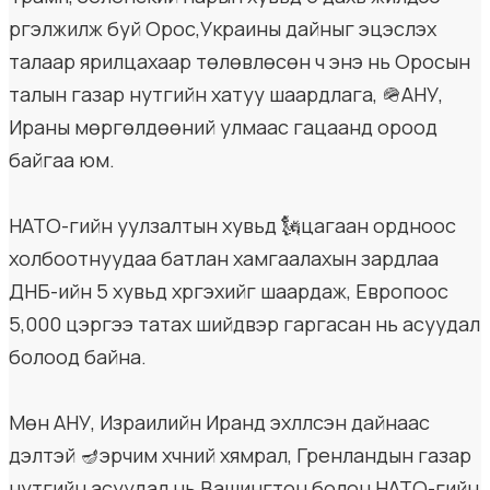
үргэлжилж буй Орос,Украины дайныг эцэслэх
талаар ярилцахаар төлөвлөсөн ч энэ нь Оросын
талын газар нутгийн хатуу шаардлага, 🪖АНУ,
Ираны мөргөлдөөний улмаас гацаанд ороод
байгаа юм.
НАТО-гийн уулзалтын хувьд 🗽цагаан ордноос
холбоотнуудаа батлан хамгаалахын зардлаа
ДНБ-ийн 5 хувьд хүргэхийг шаардаж, Европоос
5,000 цэргээ татах шийдвэр гаргасан нь асуудал
болоод байна.
Мөн АНУ, Израилийн Иранд эхлүүлсэн дайнаас
үүдэлтэй 🪔эрчим хүчний хямрал, Гренландын газар
нутгийн асуудал нь Вашингтон болон НАТО-гийн