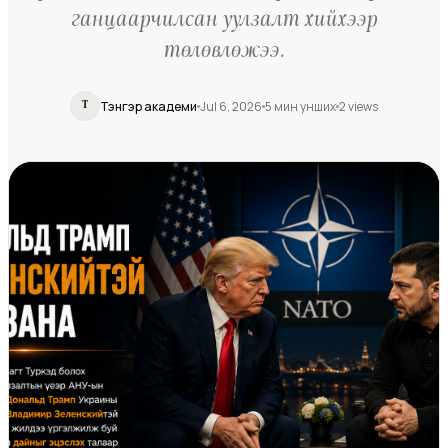
ганцаарчилсан уулзалт хийхээр
төлөвлөжээ.
Тэнгэр академи
Jul 6, 2026
5
мин унших
2
views
Т