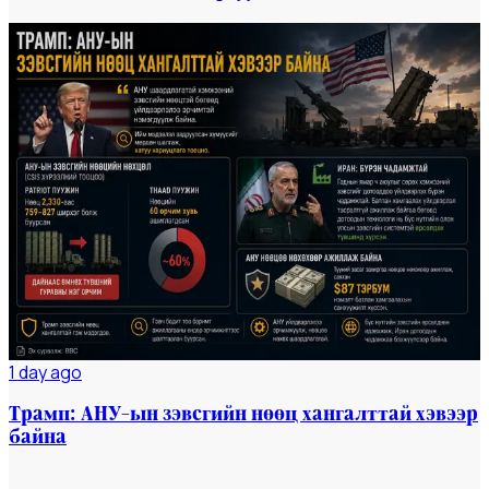
Мэдээ
#dailynews
1 day ago
Трамп: АНУ-ын зэвсгийн нөөц хангалттай хэвээр
байна