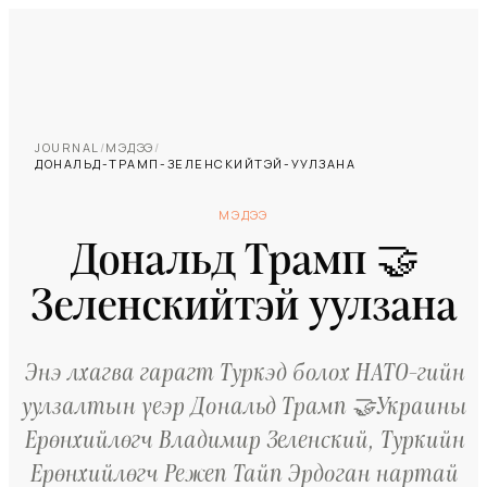
JOURNAL
/
МЭДЭЭ
/
ДОНАЛЬД-ТРАМП-ЗЕЛЕНСКИЙТЭЙ-УУЛЗАНА
МЭДЭЭ
Дональд Трамп 🤝
Зеленскийтэй уулзана
Энэ лхагва гарагт Туркэд болох НАТО-гийн
уулзалтын үеэр Дональд Трамп 🤝Украины
Ерөнхийлөгч Владимир Зеленский, Туркийн
Ерөнхийлөгч Режеп Тайп Эрдоган нартай