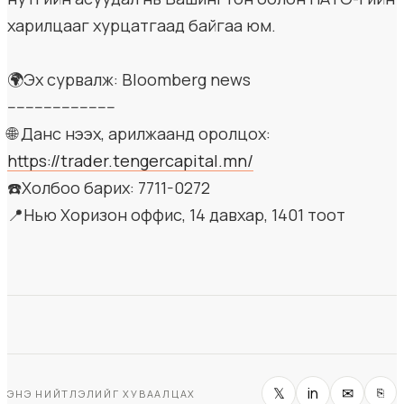
харилцааг хурцатгаад байгаа юм.
🌍Эх сурвалж: Bloomberg news
------------------------
🌐 Данс нээх, арилжаанд оролцох:
https://trader.tengercapital.mn/
☎️Холбоо барих: 7711-0272
📍Нью Хоризон оффис, 14 давхар, 1401 тоот
𝕏
in
✉
⎘
ЭНЭ НИЙТЛЭЛИЙГ ХУВААЛЦАХ