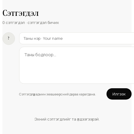
Сэтгэгдэл
0
сэтгэгдэл · сэтгэгдэл бичих
?
Илгээх
Сэтгэгдлүүд админ зөвшөөрсний дараа харагдана.
Эхний сэтгэгдлийг та үлдээгээрэй.