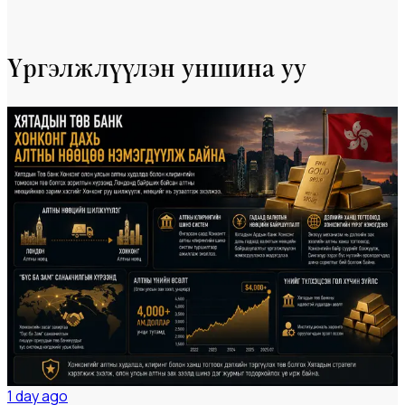
Үргэлжлүүлэн уншина уу
Мэдээ
#dailynews
1 day ago